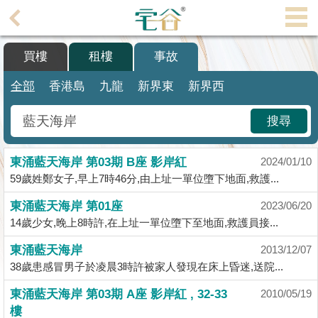
代
理
買樓
租樓
事故
主
頁
全部
香港島
九龍
新界東
新界西
搵
搜尋
樓/
成
東涌藍天海岸 第03期 B座 影岸紅
交
2024/01/10
59歲姓鄭女子,早上7時46分,由上址一單位墮下地面,救護...
業
東涌藍天海岸 第01座
2023/06/20
主
14歲少女,晚上8時許,在上址一單位墮下至地面,救護員接...
放
盤
東涌藍天海岸
2013/12/07
38歲患感冒男子於凌晨3時許被家人發現在床上昏迷,送院...
宅
東涌藍天海岸 第03期 A座 影岸紅 , 32-33
2010/05/19
谷
樓
按