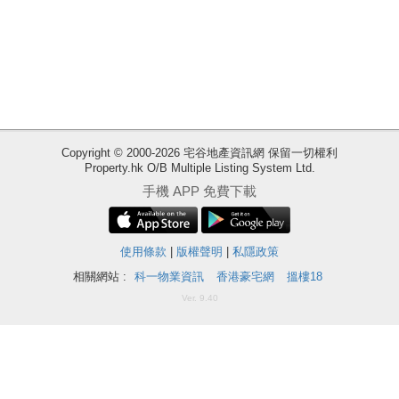
業
手
冊
關
於
我
Copyright © 2000-2026 宅谷地產資訊網 保留一切權利
們
Property.hk O/B Multiple Listing System Ltd.
收
手機 APP 免費下載
藏
樓
盤
使用條款
|
版權聲明
|
私隱政策
相關網站 :
科一物業資訊
香港豪宅網
搵樓18
ENG
繁
简
Ver. 9.40
體
体