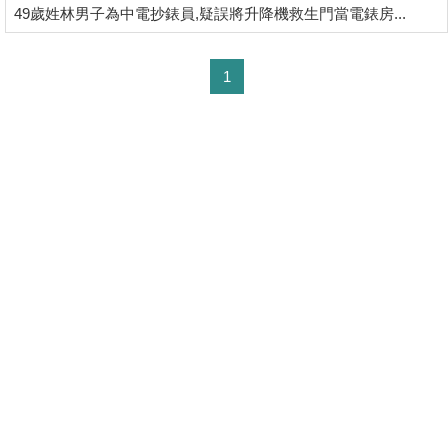
49歲姓林男子為中電抄錶員,疑誤將升降機救生門當電錶房...
揭
地
1
產
博
客
地
產
新
聞
數
據
公
佈
置