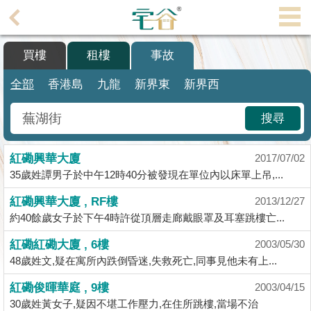
代
理
買樓
租樓
事故
主
頁
全部
香港島
九龍
新界東
新界西
搵
搜尋
樓/
成
紅磡興華大廈
交
2017/07/02
35歲姓譚男子於中午12時40分被發現在單位內以床單上吊,...
業
紅磡興華大廈 , RF樓
2013/12/27
主
約40餘歲女子於下午4時許從頂層走廊戴眼罩及耳塞跳樓亡...
放
盤
紅磡紅磡大廈 , 6樓
2003/05/30
48歲姓文,疑在寓所內跌倒昏迷,失救死亡,同事見他未有上...
宅
紅磡俊暉華庭 , 9樓
2003/04/15
谷
30歲姓黃女子,疑因不堪工作壓力,在住所跳樓,當場不治
按