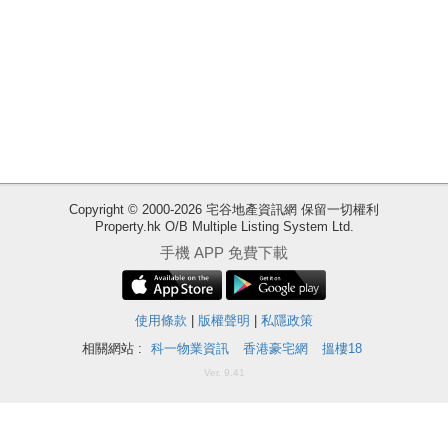
業
手
冊
關
於
我
們
Copyright © 2000-2026 宅谷地產資訊網 保留一切權利
Property.hk O/B Multiple Listing System Ltd.
收
手機 APP 免費下載
藏
樓
盤
使用條款
|
版權聲明
|
私隱政策
相關網站 :
科一物業資訊
香港豪宅網
搵樓18
ENG
繁
简
Ver. 9.41
體
体