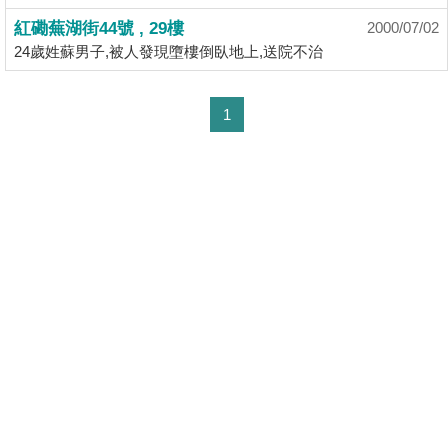
揭
紅磡蕪湖街44號 , 29樓
2000/07/02
24歲姓蘇男子,被人發現墮樓倒臥地上,送院不治
地
產
1
博
客
地
產
新
聞
數
據
公
佈
置