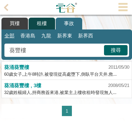
代
理
買樓
租樓
事故
主
頁
全部
香港島
九龍
新界東
新界西
搵
搜尋
樓/
成
葵涌葵豐樓
交
2011/05/30
60歲女子,上午8時許,被發現從高處墮下,倒臥平台天井,救...
業
葵涌葵豐樓 , 3樓
2008/05/21
主
32歲姓楊婦人,持商務簽來港,被業主上樓收租時發現無人...
放
盤
1
宅
谷
按