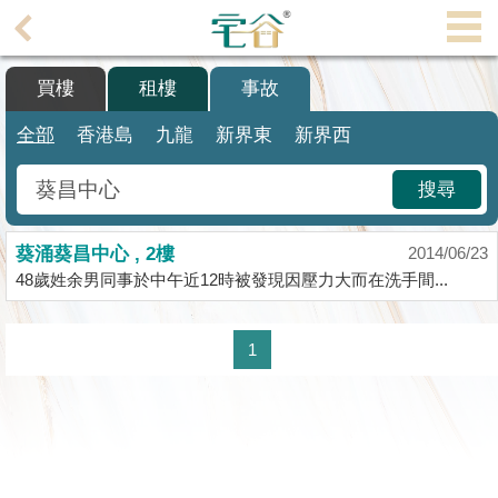
代
理
買樓
租樓
事故
主
頁
全部
香港島
九龍
新界東
新界西
搵
搜尋
樓/
成
葵涌葵昌中心 , 2樓
交
2014/06/23
48歲姓余男同事於中午近12時被發現因壓力大而在洗手間...
業
主
1
放
盤
宅
谷
按