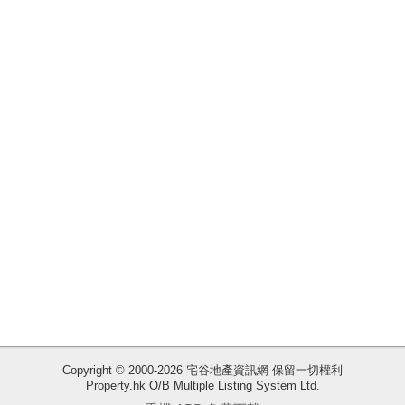
揭
地
產
博
客
地
產
新
聞
數
據
公
佈
收
Copyright © 2000-2026 宅谷地產資訊網 保留一切權利
Property.hk O/B Multiple Listing System Ltd.
藏
置