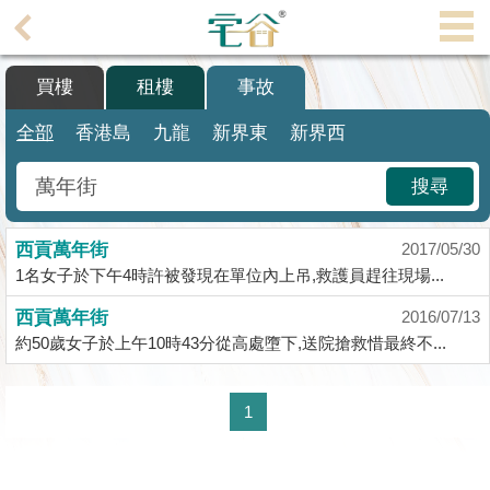
代
理
買樓
租樓
事故
主
頁
全部
香港島
九龍
新界東
新界西
搵
搜尋
樓/
成
西貢萬年街
交
2017/05/30
1名女子於下午4時許被發現在單位內上吊,救護員趕往現場...
業
西貢萬年街
2016/07/13
主
約50歲女子於上午10時43分從高處墮下,送院搶救惜最終不...
放
盤
1
宅
谷
按