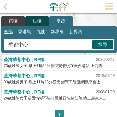
代
理
買樓
租樓
事故
主
頁
全部
香港島
九龍
新界東
新界西
搵
搜尋
樓/
成
荃灣華都中心 , RF樓
交
2020/06/11
73歲姓陳女子,早上7時34分被保安發現在天台危站,上前查...
業
荃灣華都中心 , RF樓
2019/05/29
主
33歲姓吳男子,晚上11時23分從天台墮下,昏迷倒臥平台上,...
放
盤
荃灣華都中心 , RF樓
2008/01/20
24歲姓陳女子疑因情變不堪打擊近日情緒低落,晚上趁家人...
宅
谷
1
按