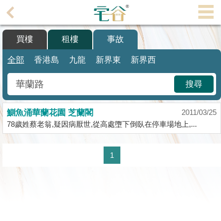
代
理
買樓
租樓
事故
主
頁
全部
香港島
九龍
新界東
新界西
搵
搜尋
樓/
成
鰂魚涌華蘭花園 芝蘭閣
交
2011/03/25
78歲姓蔡老翁,疑因病厭世,從高處墮下倒臥在停車場地上,...
業
主
1
放
盤
宅
谷
按