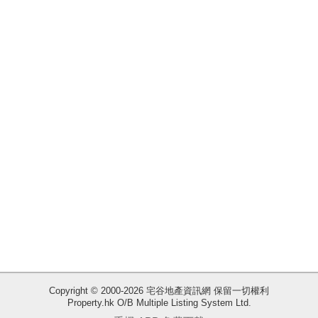
揭
地
產
博
客
地
產
新
聞
數
據
公
佈
收
Copyright © 2000-2026 宅谷地產資訊網 保留一切權利
Property.hk O/B Multiple Listing System Ltd.
藏
置