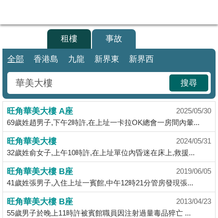
代
理
買樓
租樓
事故
主
頁
全部
香港島
九龍
新界東
新界西
搵
搜尋
樓/
成
旺角華美大樓 A座
交
2025/05/30
69歲姓趙男子,下午2時許,在上址一卡拉OK總會一房間內暈...
業
旺角華美大樓
2024/05/31
主
32歲姓俞女子,上午10時許,在上址單位內昏迷在床上,救援...
放
盤
旺角華美大樓 B座
2019/06/05
41歲姓張男子,入住上址一賓館,中午12時21分管房發現張...
宅
旺角華美大樓 B座
2013/04/23
谷
55歲男子於晚上11時許被賓館職員因注射過量毒品猝亡 ...
按