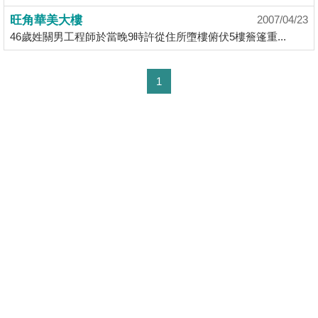
揭
旺角華美大樓
2007/04/23
46歲姓關男工程師於當晚9時許從住所墮樓俯伏5樓簷篷重...
地
產
1
博
客
地
Copyright © 2000-2026 宅谷地產資訊網 保留一切權利
Property.hk O/B Multiple Listing System Ltd.
產
手機 APP 免費下載
新
聞
使用條款
|
版權聲明
|
私隱政策
收
相關網站 :
科一物業資訊
香港豪宅網
搵樓18
藏
數
Ver. 9.41
樓
據
盤
公
佈
ENG
繁
简
體
体
置