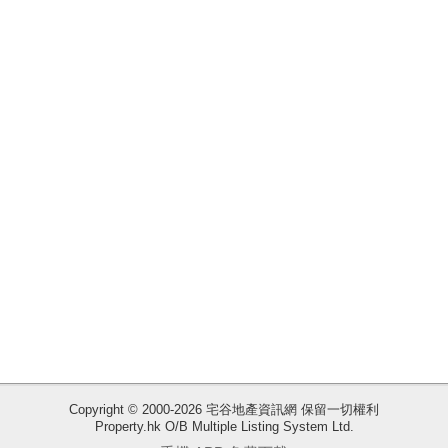
揭
地
產
博
客
地
產
新
聞
數
據
公
佈
Copyright © 2000-2026 宅谷地產資訊網 保留一切權利
Property.hk O/B Multiple Listing System Ltd.
收
置