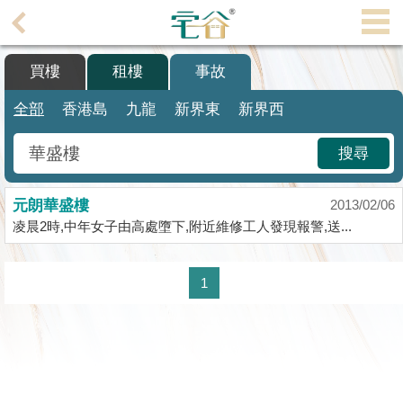
代
理
買樓
租樓
事故
主
頁
全部
香港島
九龍
新界東
新界西
搵
搜尋
樓/
成
元朗華盛樓
交
2013/02/06
凌晨2時,中年女子由高處墮下,附近維修工人發現報警,送...
業
主
1
放
盤
宅
谷
按