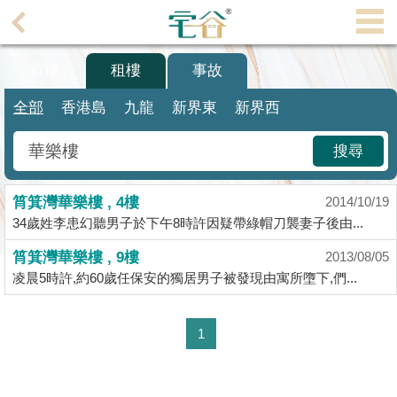
代
理
買樓
租樓
事故
主
頁
全部
香港島
九龍
新界東
新界西
搵
搜尋
樓/
成
筲箕灣華樂樓 , 4樓
交
2014/10/19
34歲姓李患幻聽男子於下午8時許因疑帶綠帽刀襲妻子後由...
業
筲箕灣華樂樓 , 9樓
2013/08/05
主
凌晨5時許,約60歲任保安的獨居男子被發現由寓所墮下,們...
放
盤
1
宅
谷
按