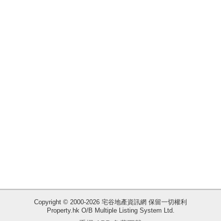
揭
地
產
博
客
地
產
新
聞
數
據
公
佈
Copyright © 2000-2026 宅谷地產資訊網 保留一切權利
Property.hk O/B Multiple Listing System Ltd.
收
置