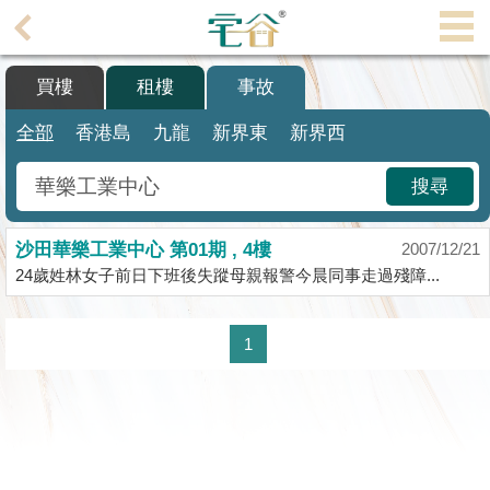
代
理
買樓
租樓
事故
主
頁
全部
香港島
九龍
新界東
新界西
搵
搜尋
樓/
成
沙田華樂工業中心 第01期 , 4樓
交
2007/12/21
24歲姓林女子前日下班後失蹤母親報警今晨同事走過殘障...
業
主
1
放
盤
宅
谷
按