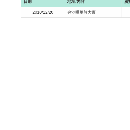
日期
地址/內容
層
2010/12/20
尖沙咀華敦大廈