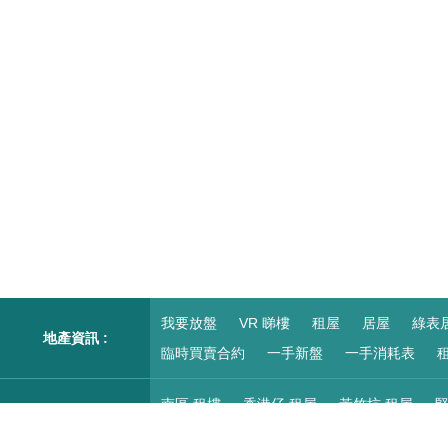
我要放盤
VR 睇樓
租屋
居屋
綠表
地產資訊 :
臨時買賣合約
一手新盤
一手消耗表
租
南區 租樓
香港仔 租屋
黃竹坑 租屋
堅
柴灣/小西灣 租屋
紅磡 租樓
尖沙咀/九龍