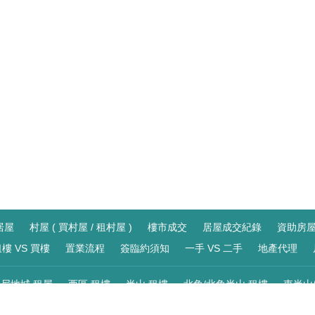
居屋
村屋 ( 買村屋 / 租村屋 )
樓市成交
居屋成交紀錄
資助房
樓 VS 買樓
置業流程
簽臨約須知
一手 VS 二手
地產代理
尼地城 租屋
西區 租樓
半山 租樓
北角/北角半山 租樓
東半山
站 租屋
大角咀/奧運站 租屋
深水埗/南昌站 租屋
四小龍/荔枝角站