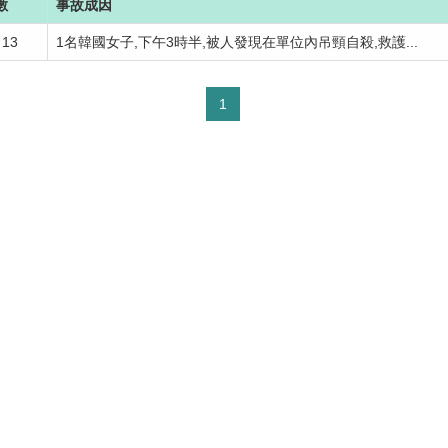
數
事故成因
13
1名韓國女子,下午3時半,被人發現在單位內吊頸自殺,救護...
1