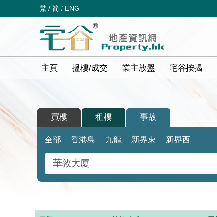
繁
/
简
/
ENG
主頁
搵樓/成交
業主放盤
宅谷按揭
買樓
租樓
事故
全部
香港島
九龍
新界東
新界西