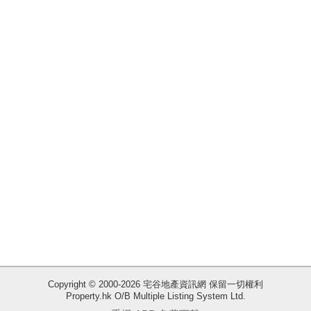
揭
地
產
博
客
地
產
新
聞
數
據
公
佈
Copyright © 2000-2026 宅谷地產資訊網 保留一切權利
Property.hk O/B Multiple Listing System Ltd.
收
置