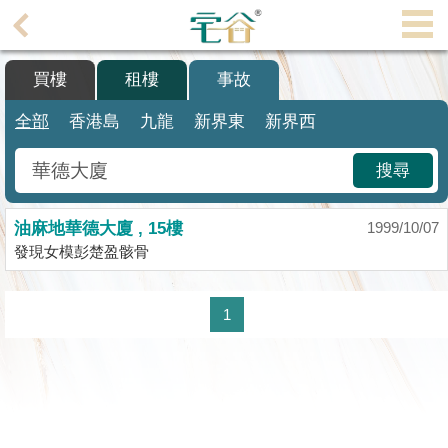
代
理
買樓
租樓
事故
主
頁
全部
香港島
九龍
新界東
新界西
搵
搜尋
樓/
成
油麻地華德大廈 , 15樓
交
1999/10/07
發現女模彭楚盈骸骨
業
主
1
放
盤
宅
谷
按