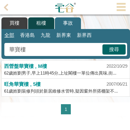
代
理
買樓
租樓
事故
主
頁
全部
香港島
九龍
新界東
新界西
搵
搜尋
樓/
成
西營盤華寶樓 , M樓
交
2022/10/29
62歲姓劉男子,早上11時45分,上址閣樓一單位傳出異味,街...
業
旺角華寶樓 , 5樓
2007/06/21
主
61歲姓劉裝修判頭於新居維修水管時,疑因窗外所搭棚架不...
放
盤
1
宅
谷
按