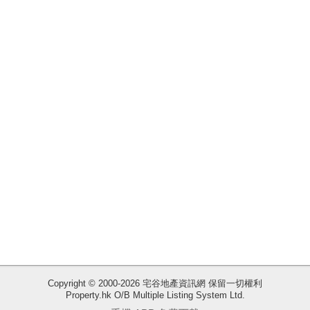
揭
地
產
博
客
地
產
新
聞
數
據
公
佈
收
Copyright © 2000-2026 宅谷地產資訊網 保留一切權利
Property.hk O/B Multiple Listing System Ltd.
藏
置