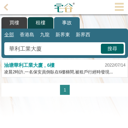
代
理
買樓
租樓
事故
主
頁
全部
香港島
九龍
新界東
新界西
搵
搜尋
樓/
成
油塘華利工業大廈 , 6樓
交
2022/07/14
凌晨2時許,一名保安員倒臥在6樓梯間,被租戶行經時發現...
業
主
1
放
盤
宅
谷
按