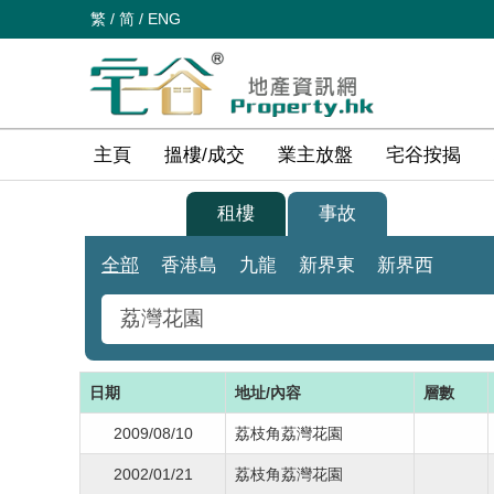
繁
/
简
/
ENG
主頁
搵樓/成交
業主放盤
宅谷按揭
買樓
租樓
事故
全部
香港島
九龍
新界東
新界西
日期
地址/內容
層數
2009/08/10
荔枝角荔灣花園
2002/01/21
荔枝角荔灣花園