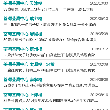
業
荃灣荃灣中心 天津樓
2021/10/30
83歲姓陳老婦,早上9時47分,從上址一單位墮下,倒臥大廈...
手
冊
荃灣荃灣中心 成都樓
2021/05/10
早上6時許,一名男子從大廈高處墮下,倒臥毗鄰一條小溪的...
關
於
荃灣荃灣中心 瀋陽樓
2018/05/08
我
50歲姓陳男子於晚上10時許被揭發在住所燒炭昏迷,救護員...
們
荃灣荃灣中心 廣州樓
2018/01/12
25歲姓陳女子於傍晚6時許由高處墮下,救護員到場證實陳...
荃灣荃灣中心 太原樓 , 14樓
2017/02/08
33歲姓何女子於晚上約7時由單位墮下,救護員到場證實女...
荃灣荃灣中心 南寧樓
2014/06/09
52歲男子於晚上7時許被業主揭發在屋內燒炭自殺,救護員...
荃灣荃灣中心 上海樓
2012/09/16
32歲姓曾婦人,疑因與男友為金錢問題爭執,於凌晨零時許,...
2012/01/10