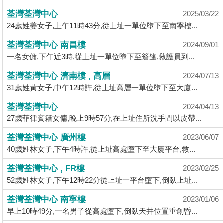
揭
荃灣荃灣中心
2025/03/22
24歲姓姜女子,上午11時43分,從上址一單位墮下至南寧樓...
地
荃灣荃灣中心 南昌樓
2024/09/01
產
一名女傭,下午近3時,從上址一單位墮下至簷篷,救護員到...
博
客
荃灣荃灣中心 濟南樓 , 高層
2024/07/13
31歲姓黃女子,中午12時許,從上址高層一單位墮下至大廈...
地
荃灣荃灣中心
2024/04/13
產
27歲菲律賓籍女傭,晚上9時57分,在上址住所洗手間以皮帶...
新
聞
荃灣荃灣中心 廣州樓
2023/06/07
40歲姓林女子,下午4時許,從上址高處墮下至大廈平台,救...
數
荃灣荃灣中心 , FR樓
據
2023/02/25
52歲姓林女子,下午12時22分從上址一平台墮下,倒臥上址...
公
佈
荃灣荃灣中心 南寧樓
2023/01/06
早上10時49分,一名男子從高處墮下,倒臥天井位置重創昏...
置