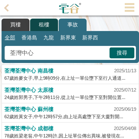
代
理
買樓
租樓
事故
主
頁
全部
香港島
九龍
新界東
新界西
搵
搜尋
樓/
成
荃灣荃灣中心 南昌樓
交
2025/11/13
67歲姓麥女子,早上9時09分,在上址一單位墮下至行人通道...
業
荃灣荃灣中心 太原樓
2025/07/12
主
24歲姓郭男子,下午2時11分,從上址一單位墮下至對開位置...
放
盤
荃灣荃灣中心 蘇州樓
2025/06/19
62歲姓黃女子,中午12時57分,由上址高處墮下至大廈對開...
宅
荃灣荃灣中心 成都樓
2025/04/08
谷
78歲姓梁老翁,中午12時許,因上址單位傳出異味,被發現在...
按