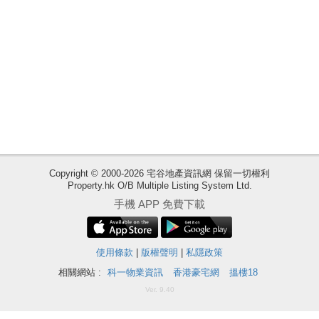
Copyright © 2000-2026 宅谷地產資訊網 保留一切權利
Property.hk O/B Multiple Listing System Ltd.
收
手機 APP 免費下載
藏
樓
盤
使用條款
|
版權聲明
|
私隱政策
相關網站 :
科一物業資訊
香港豪宅網
搵樓18
ENG
繁
简
Ver. 9.40
體
体