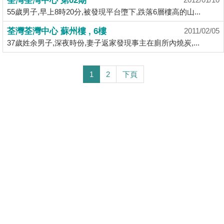
荃灣荃灣中心 第02期
55歲男子,早上8時20分,被發現平台墮下,跌落6層樓高的山...
荃灣荃灣中心 蘇州樓 , 6樓
2011/02/05
37歲姓余男子,深夜時份,妻子返家發現事主在廁所內燒炭,...
1
2
下頁