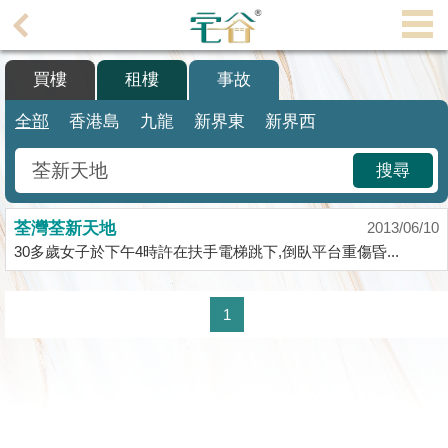
代
理
買樓
租樓
事故
主
頁
全部
香港島
九龍
新界東
新界西
搵
搜尋
樓/
成
荃灣荃新天地
交
2013/06/10
30多歲女子於下午4時許在扶手電梯跳下,倒臥平台重傷昏...
業
主
1
放
盤
宅
谷
按