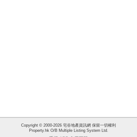
揭
地
產
博
客
地
產
新
聞
數
據
公
佈
收
Copyright © 2000-2026 宅谷地產資訊網 保留一切權利
Property.hk O/B Multiple Listing System Ltd.
藏
置