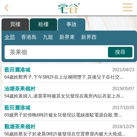
代
理
買樓
租樓
事故
主
頁
全部
香港島
九龍
新界東
新界西
搵
搜尋
樓/
成
藍田麗港城
交
2021/04/23
64歲姓鄭男子,下午5時許在上址梯間墮下,其後兒子在社交...
業
油塘茶果嶺村
2019/05/07
主
54歲姓黃婦人,凌晨零時被其女兒發現在寓所內以衣架上吊...
放
盤
藍田麗港城
2017/10/20
69歲男子於傍晚6時許被女兒發現以電線接駁電源自殺,警...
宅
觀塘茶果嶺村
2016/12/29
谷
56歲姓蔡女子於凌晨0時許被發現在空置寮屋內被大火燒成...
按