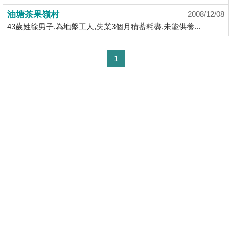
揭
油塘茶果嶺村
2008/12/08
43歲姓徐男子,為地盤工人,失業3個月積蓄耗盡,未能供養...
地
產
1
博
客
地
產
新
聞
數
據
公
佈
置