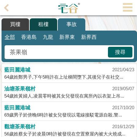
代
理
買樓
租樓
事故
主
頁
全部
香港島
九龍
新界東
新界西
搵
搜尋
樓/
成
藍田麗港城
交
2021/04/23
64歲姓鄭男子,下午5時許在上址梯間墮下,其後兒子在社交...
業
油塘茶果嶺村
2019/05/07
主
54歲姓黃婦人,凌晨零時被其女兒發現在寓所內以衣架上吊...
放
盤
藍田麗港城
2017/10/20
69歲男子於傍晚6時許被女兒發現以電線接駁電源自殺,警...
宅
觀塘茶果嶺村
2016/12/29
谷
56歲姓蔡女子於凌晨0時許被發現在空置寮屋內被大火燒成...
按