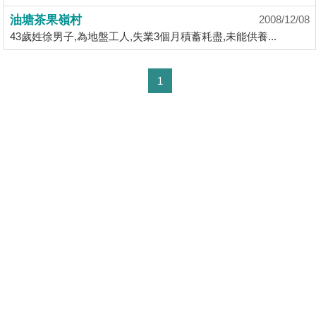
揭
油塘茶果嶺村
2008/12/08
43歲姓徐男子,為地盤工人,失業3個月積蓄耗盡,未能供養...
地
產
1
博
客
地
產
新
聞
收
藏
數
樓
據
盤
公
佈
ENG
繁
简
體
体
置