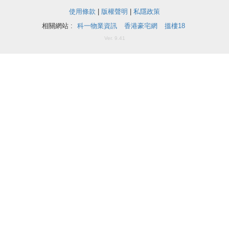
揭
使用條款
|
版權聲明
|
私隱政策
相關網站 :
科一物業資訊
香港豪宅網
搵樓18
地
Ver. 9.41
產
博
客
地
產
新
聞
收
藏
數
樓
據
盤
公
佈
ENG
繁
简
體
体
置