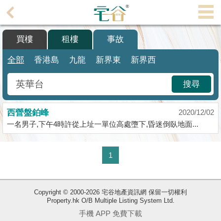
代
理
買樓
租樓
事故
主
頁
全部
香港島
九龍
新界東
新界西
搵
搜尋
樓/
成
西營盤鉑峰
交
2020/12/02
一名男子,下午4時許從上址一單位高處墮下,昏迷倒臥地面...
業
主
1
放
盤
Copyright © 2000-2026 宅谷地產資訊網 保留一切權利
宅
Property.hk O/B Multiple Listing System Ltd.
谷
手機 APP 免費下載
按