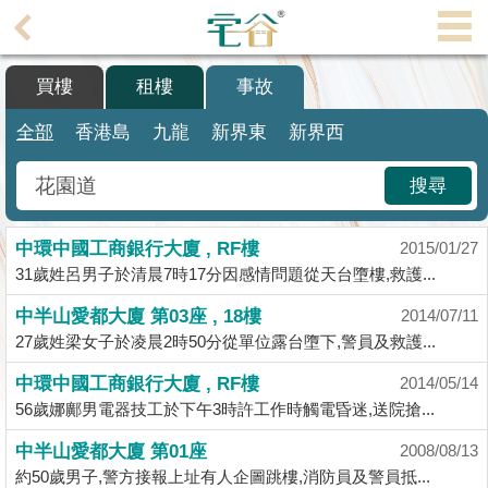
代
理
買樓
租樓
事故
主
頁
全部
香港島
九龍
新界東
新界西
搵
搜尋
樓/
成
中環中國工商銀行大廈 , RF樓
交
2015/01/27
31歲姓呂男子於清晨7時17分因感情問題從天台墮樓,救護...
業
中半山愛都大廈 第03座 , 18樓
2014/07/11
主
27歲姓梁女子於凌晨2時50分從單位露台墮下,警員及救護...
放
盤
中環中國工商銀行大廈 , RF樓
2014/05/14
56歲娜鄺男電器技工於下午3時許工作時觸電昏迷,送院搶...
宅
中半山愛都大廈 第01座
2008/08/13
谷
約50歲男子,警方接報上址有人企圖跳樓,消防員及警員抵...
按