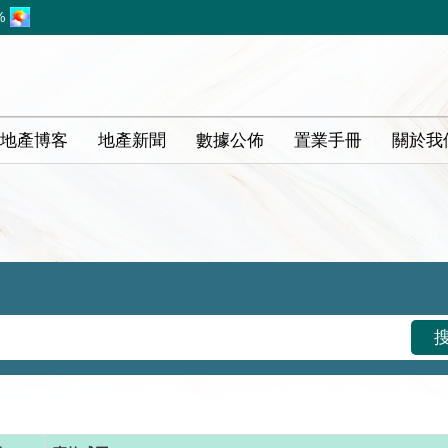
%
地產博客
地產新聞
數據公佈
置業手冊
關於我