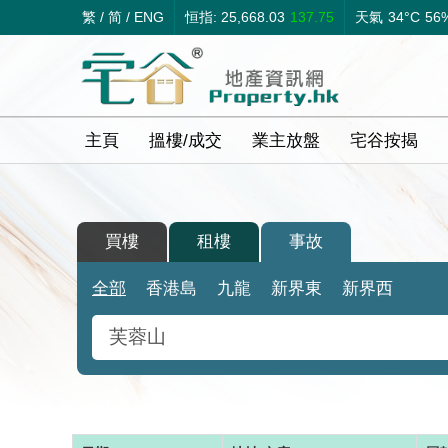
繁
/
简
/
ENG
恒指: 25,668.03
137.75
天氣
34°C
56
主頁
搵樓/成交
業主放盤
宅谷按揭
買樓
租樓
事故
全部
香港島
九龍
新界東
新界西