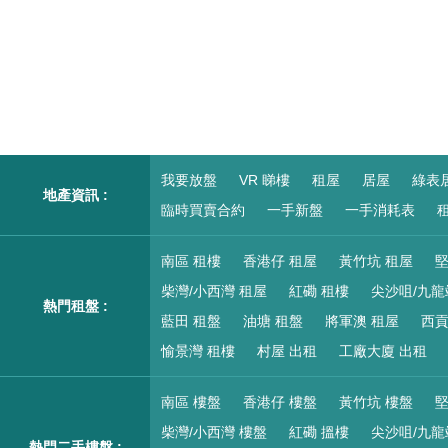
我要放盤
VR 睇樓
租屋
居屋
綠表
地產資訊 :
臨時買賣合約
一手新盤
一手消耗表
租
南區 租樓
香港仔 租屋
黃竹坑 租屋
堅
柴灣/小西灣 租屋
紅磡 租樓
尖沙咀/九龍
熱門租盤 :
藍田 租盤
油塘 租盤
將軍澳 租屋
西貢
愉景灣 租樓
村屋 出租
工廠大廈 出租
南區 樓盤
香港仔 樓盤
黃竹坑 樓盤
堅
柴灣/小西灣 樓盤
紅磡 搵樓
尖沙咀/九龍
熱門二手樓盤 :