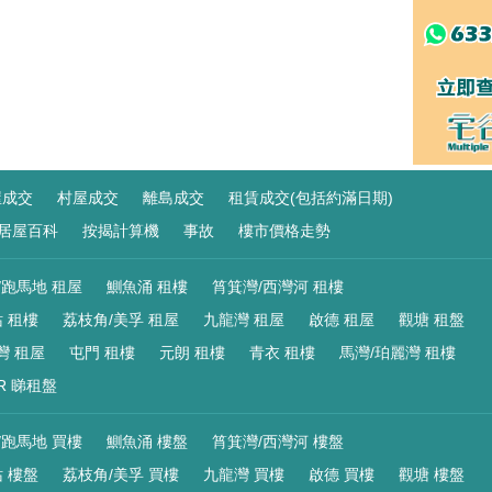
屋成交
村屋成交
離島成交
租賃成交(包括約滿日期)
居屋百科
按揭計算機
事故
樓市價格走勢
/跑馬地 租屋
鰂魚涌 租樓
筲箕灣/西灣河 租樓
 租樓
荔枝角/美孚 租屋
九龍灣 租屋
啟德 租屋
觀塘 租盤
灣 租屋
屯門 租樓
元朗 租樓
青衣 租樓
馬灣/珀麗灣 租樓
R 睇租盤
/跑馬地 買樓
鰂魚涌 樓盤
筲箕灣/西灣河 樓盤
 樓盤
荔枝角/美孚 買樓
九龍灣 買樓
啟德 買樓
觀塘 樓盤