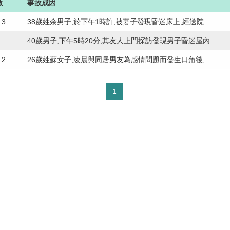
數
事故成因
3
38歲姓余男子,於下午1時許,被妻子發現昏迷床上,經送院...
40歲男子,下午5時20分,其友人上門探訪發現男子昏迷屋內...
2
26歲姓蘇女子,凌晨與同居男友為感情問題而發生口角後,...
1