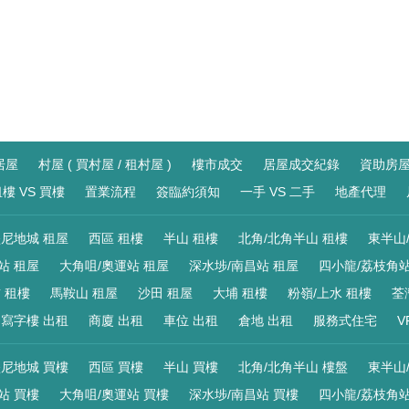
居屋
村屋 ( 買村屋 / 租村屋 )
樓市成交
居屋成交紀錄
資助房
樓 VS 買樓
置業流程
簽臨約須知
一手 VS 二手
地產代理
尼地城 租屋
西區 租樓
半山 租樓
北角/北角半山 租樓
東半山
站 租屋
大角咀/奧運站 租屋
深水埗/南昌站 租屋
四小龍/荔枝角站
 租樓
馬鞍山 租屋
沙田 租屋
大埔 租樓
粉嶺/上水 租樓
荃
寫字樓 出租
商廈 出租
車位 出租
倉地 出租
服務式住宅
V
尼地城 買樓
西區 買樓
半山 買樓
北角/北角半山 樓盤
東半山
站 買樓
大角咀/奧運站 買樓
深水埗/南昌站 買樓
四小龍/荔枝角站