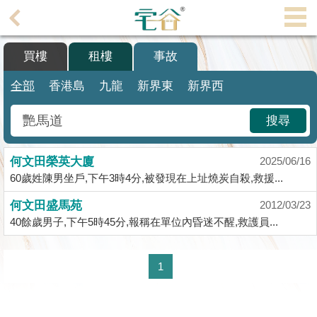
代
理
買樓
租樓
事故
主
頁
全部
香港島
九龍
新界東
新界西
搵
搜尋
樓/
成
何文田榮英大廈
交
2025/06/16
60歲姓陳男坐戶,下午3時4分,被發現在上址燒炭自殺,救援...
業
何文田盛馬苑
2012/03/23
主
40餘歲男子,下午5時45分,報稱在單位內昏迷不醒,救護員...
放
盤
1
宅
谷
按