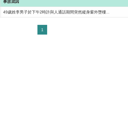
事故成因
49歲姓李男子於下午2時許與人通話期間突然縱身窗外墮樓...
1