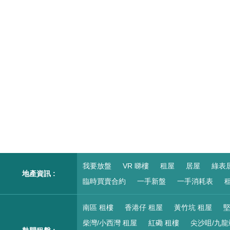
我要放盤
VR 睇樓
租屋
居屋
綠表
地產資訊 :
臨時買賣合約
一手新盤
一手消耗表
租
南區 租樓
香港仔 租屋
黃竹坑 租屋
堅
柴灣/小西灣 租屋
紅磡 租樓
尖沙咀/九龍