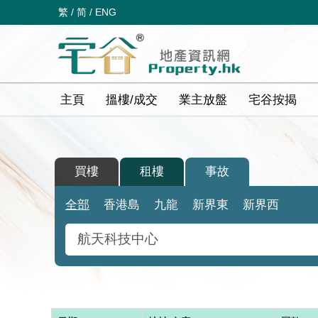
繁
/
简
/
ENG
主頁
搵樓/成交
業主放盤
宅谷按揭
買樓
租樓
事故
全部
香港島
九龍
新界東
新界西