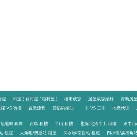
居屋
村屋 ( 買村屋 / 租村屋 )
樓市成交
居屋成交紀錄
資助房
樓 VS 買樓
置業流程
簽臨約須知
一手 VS 二手
地產代理
尼地城 租屋
西區 租樓
半山 租樓
北角/北角半山 租樓
東半山
站 租屋
大角咀/奧運站 租屋
深水埗/南昌站 租屋
四小龍/荔枝角站