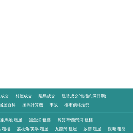
屋成交
村屋成交
離島成交
租賃成交(包括約滿日期)
居屋百科
按揭計算機
事故
樓市價格走勢
/跑馬地 租屋
鰂魚涌 租樓
筲箕灣/西灣河 租樓
 租樓
荔枝角/美孚 租屋
九龍灣 租屋
啟德 租屋
觀塘 租盤