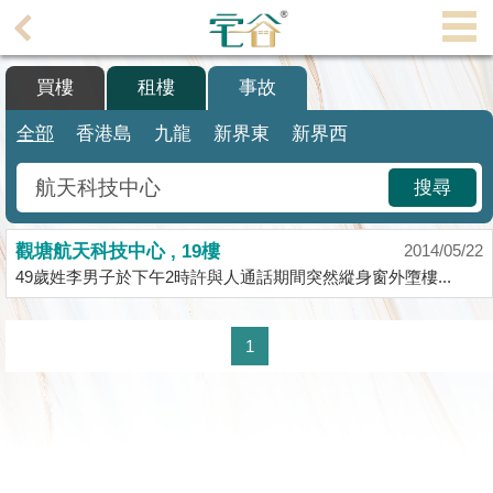
代
理
買樓
租樓
事故
主
頁
全部
香港島
九龍
新界東
新界西
搵
搜尋
樓/
成
觀塘航天科技中心 , 19樓
交
2014/05/22
49歲姓李男子於下午2時許與人通話期間突然縱身窗外墮樓...
業
主
1
放
盤
宅
谷
按