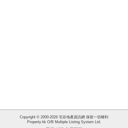
揭
地
產
博
客
地
產
新
聞
數
據
公
佈
Copyright © 2000-2026 宅谷地產資訊網 保留一切權利
Property.hk O/B Multiple Listing System Ltd.
收
置