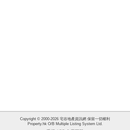
揭
地
產
博
客
地
產
新
聞
收
藏
數
樓
據
盤
公
佈
ENG
繁
简
Copyright © 2000-2026 宅谷地產資訊網 保留一切權利
體
体
Property.hk O/B Multiple Listing System Ltd.
置