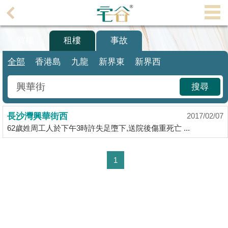
代
理
買樓
租樓
事故
主
頁
全部
香港島
九龍
新界東
新界西
搵
搜尋
樓/
成
長沙灣興華街西
交
2017/02/07
62歲姓周工人於下午3時許失足墮下,送院後傷重死亡 ...
業
主
1
放
盤
宅
谷
按