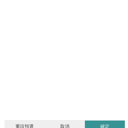
揭
地
產
博
客
地
產
新
聞
數
據
公
佈
置
重設預選
取消
確定