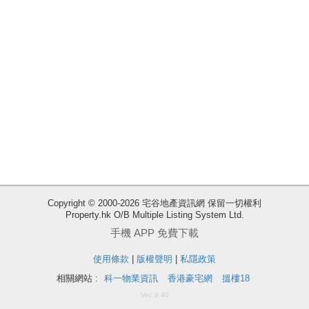
收
Copyright © 2000-2026 宅谷地產資訊網 保留一切權利
Property.hk O/B Multiple Listing System Ltd.
藏
手機 APP 免費下載
樓
盤
使用條款
|
版權聲明
|
私隱政策
相關網站 :
科一物業資訊
香港豪宅網
搵樓18
ENG
繁
简
Ver. 9.40
體
体