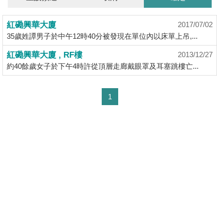
業
手
紅磡興華大廈
2017/07/02
冊
35歲姓譚男子於中午12時40分被發現在單位內以床單上吊,...
關
紅磡興華大廈 , RF樓
2013/12/27
於
約40餘歲女子於下午4時許從頂層走廊戴眼罩及耳塞跳樓亡...
我
們
1