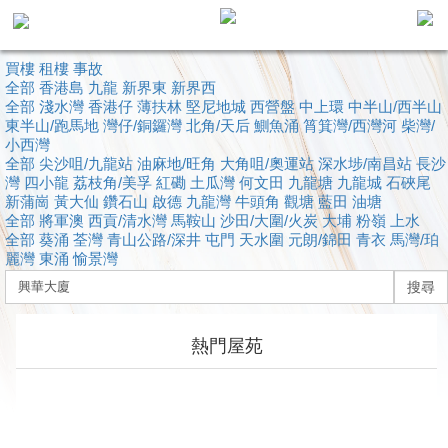
買樓
租樓
事故
主
全部
香港島
九龍
新界東
新界西
頁
全部
淺水灣
香港仔
薄扶林
代
堅尼地城
西營盤
中上環
中半山/西半山
理
東半山/跑馬地
灣仔/銅鑼灣
北角
/天后
鰂魚涌
筲箕灣/西灣河
柴灣/
小西灣
搵
全部
尖沙咀/九龍站
油麻地/旺角
大角咀/奧運站
深水埗/南昌站
長沙
樓/
灣
四小龍
荔枝角/美孚
紅磡
土瓜灣
何文田
九龍塘
九龍城
石硤尾
新蒲崗
成
黃大仙
鑽石山
啟德
九龍灣
牛頭角
觀塘
藍田
油塘
全部
將軍澳
西貢/清水灣
馬鞍山
沙田/大圍/火炭
大埔
粉嶺
上水
交
全部
葵涌
荃灣
青山公路/深井
屯門
天水圍
元朗/錦田
青衣
馬灣/珀
麗灣
東涌
愉景灣
業
搜尋
主
放
熱門屋苑
盤
宅
谷
按