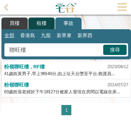
代
理
買樓
租樓
事故
主
頁
全部
香港島
九龍
新界東
新界西
搵
搜尋
樓/
成
粉嶺聯旺樓 , RF樓
交
2023/08/12
41歲姓黃男子,早上9時40分,由上址天台墮至平台,救護員...
業
粉嶺聯旺樓
2014/07/27
主
69歲姓張老婦於下午1時27分被家人發現在房間以電線在床...
放
盤
1
宅
谷
按