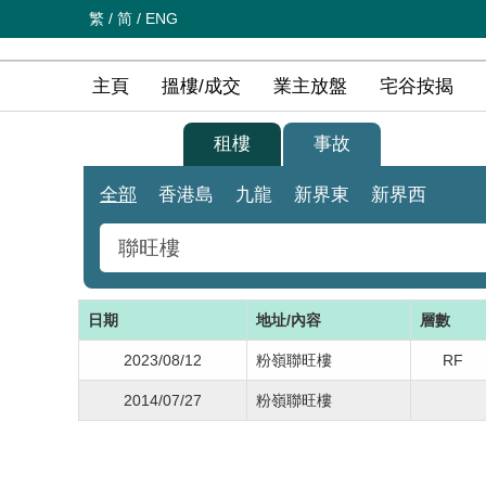
繁
/
简
/
ENG
主頁
搵樓/成交
業主放盤
宅谷按揭
買樓
租樓
事故
全部
香港島
九龍
新界東
新界西
日期
地址/內容
層數
事故
2023/08/12
粉嶺聯旺樓
RF
41
2014/07/27
粉嶺聯旺樓
69