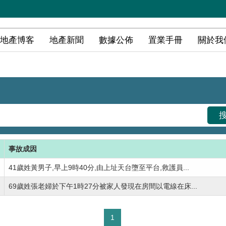
地產博客
地產新聞
數據公佈
置業手冊
關於我
搜尋
成因
歲姓黃男子,早上9時40分,由上址天台墮至平台,救護員...
歲姓張老婦於下午1時27分被家人發現在房間以電線在床...
1