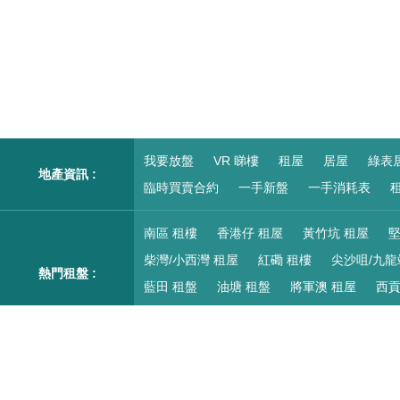
我要放盤
VR 睇樓
租屋
居屋
綠表
地產資訊 :
臨時買賣合約
一手新盤
一手消耗表
租
南區 租樓
香港仔 租屋
黃竹坑 租屋
堅
柴灣/小西灣 租屋
紅磡 租樓
尖沙咀/九龍
熱門租盤 :
藍田 租盤
油塘 租盤
將軍澳 租屋
西貢
愉景灣 租樓
村屋 出租
工廠大廈 出租
南區 樓盤
香港仔 樓盤
黃竹坑 樓盤
堅
柴灣/小西灣 樓盤
紅磡 搵樓
尖沙咀/九龍
熱門二手樓盤 :