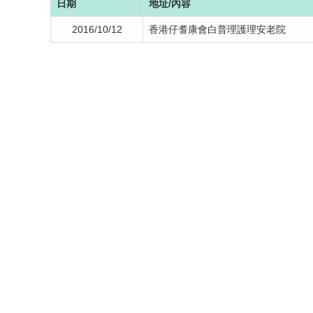
日期
地址/內容
2016/10/12
香港仔耆康會白普理護理安老院