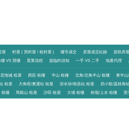
居屋
村屋 ( 買村屋 / 租村屋 )
樓市成交
居屋成交紀錄
資助房
樓 VS 買樓
置業流程
簽臨約須知
一手 VS 二手
地產代理
尼地城 租屋
西區 租樓
半山 租樓
北角/北角半山 租樓
東半山
站 租屋
大角咀/奧運站 租屋
深水埗/南昌站 租屋
四小龍/荔枝角站
 租樓
馬鞍山 租屋
沙田 租屋
大埔 租樓
粉嶺/上水 租樓
荃
寫字樓 出租
商廈 出租
車位 出租
倉地 出租
服務式住宅
V
尼地城 買樓
西區 買樓
半山 買樓
北角/北角半山 樓盤
東半山
站 買樓
大角咀/奧運站 買樓
深水埗/南昌站 買樓
四小龍/荔枝角站