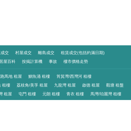
屋成交
村屋成交
離島成交
租賃成交(包括約滿日期)
居屋百科
按揭計算機
事故
樓市價格走勢
/跑馬地 租屋
鰂魚涌 租樓
筲箕灣/西灣河 租樓
 租樓
荔枝角/美孚 租屋
九龍灣 租屋
啟德 租屋
觀塘 租盤
灣 租屋
屯門 租樓
元朗 租樓
青衣 租樓
馬灣/珀麗灣 租樓
R 睇租盤
/跑馬地 買樓
鰂魚涌 樓盤
筲箕灣/西灣河 樓盤
 樓盤
荔枝角/美孚 買樓
九龍灣 買樓
啟德 買樓
觀塘 樓盤