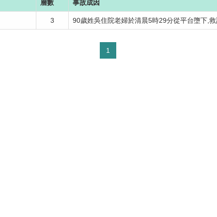
層數
事故成因
3
90歲姓吳住院老婦於清晨5時29分從平台墮下,救護
1