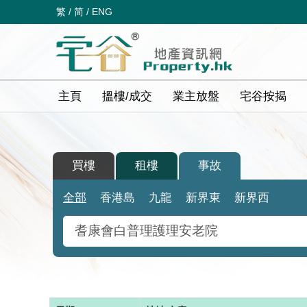
繁
/
简
/
ENG
主頁
搵樓/成交
業主放盤
宅谷按揭
買樓
租樓
事故
全部
香港島
九龍
新界東
新界西