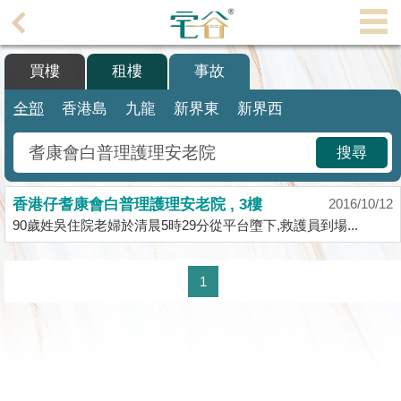
代
理
買樓
租樓
事故
主
頁
全部
香港島
九龍
新界東
新界西
搵
搜尋
樓/
成
香港仔耆康會白普理護理安老院 , 3樓
交
2016/10/12
90歲姓吳住院老婦於清晨5時29分從平台墮下,救護員到場...
業
主
1
放
盤
宅
谷
按