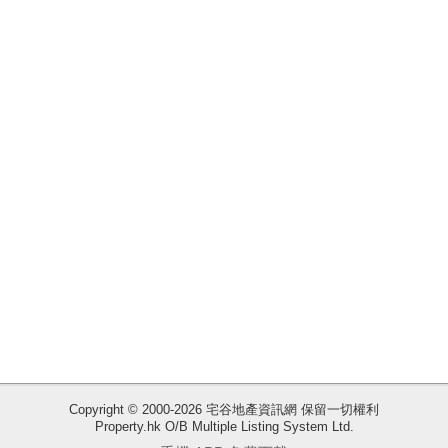
揭
地
產
博
客
地
產
新
聞
數
據
公
佈
收
Copyright © 2000-2026 宅谷地產資訊網 保留一切權利
Property.hk O/B Multiple Listing System Ltd.
藏
置