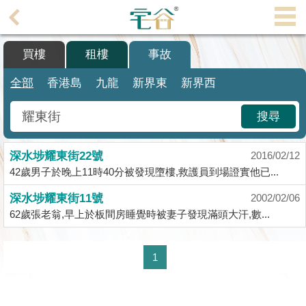
代
理
買樓
租樓
事故
主
頁
全部
香港島
九龍
新界東
新界西
搵
搜尋
樓/
成
深水埗耀東街22號
交
2016/02/12
42歲男子於晚上11時40分被發現墮樓,救護員到場證實他已...
業
深水埗耀東街11號
2002/02/06
主
62歲張老翁,早上於板間房睡覺時被妻子發現滿頭大汗,數...
放
盤
1
宅
谷
按