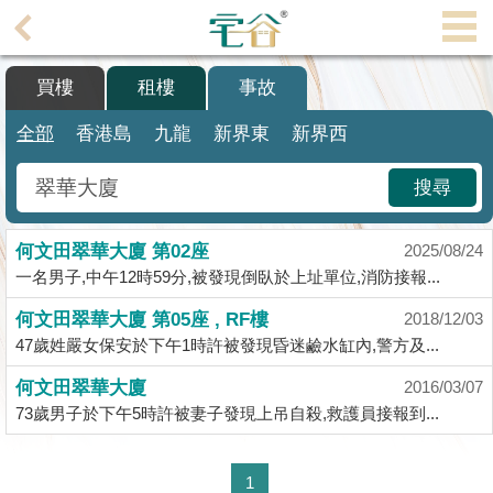
代
理
買樓
租樓
事故
主
頁
全部
香港島
九龍
新界東
新界西
搵
搜尋
樓/
成
何文田翠華大廈 第02座
交
2025/08/24
一名男子,中午12時59分,被發現倒臥於上址單位,消防接報...
業
何文田翠華大廈 第05座 , RF樓
2018/12/03
主
47歲姓嚴女保安於下午1時許被發現昏迷鹼水缸內,警方及...
放
盤
何文田翠華大廈
2016/03/07
73歲男子於下午5時許被妻子發現上吊自殺,救護員接報到...
宅
谷
1
按