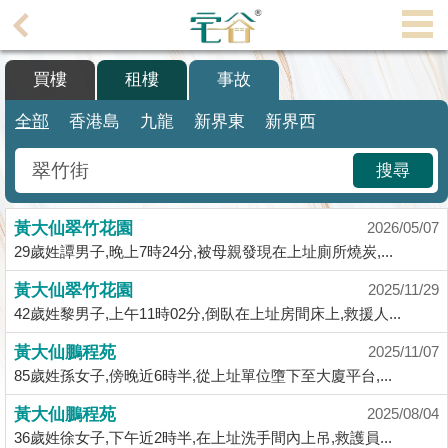
代
理
買樓
租樓
事故
主
頁
全部
香港島
九龍
新界東
新界西
搵
搜尋
樓/
成
黃大仙翠竹花園
交
2026/05/07
29歲姓譚男子,晚上7時24分,被母親發現在上址廁所燒炭,...
業
黃大仙翠竹花園
2025/11/29
主
42歲姓黎男子,上午11時02分,倒臥在上址房間床上,救援人...
放
盤
黃大仙鵬程苑
2025/11/07
85歲姓孫女子,傍晚近6時半,從上址單位墮下至大廈平台,...
宅
黃大仙鵬程苑
2025/08/04
谷
36歲姓徐女子,下午近2時半,在上址洗手間內上吊,救護員...
按