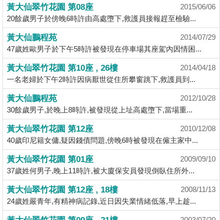
業
黃大仙翠竹花園 第08座
2015/06/06
20餘歲男子於傍晚6時許由高處墮下,救護員接報趕至檢驗...
手
冊
黃大仙鵬程苑
2014/07/29
47歲姓歐男子於下午5時許被發現在停車場其座駕內因情困...
關
於
黃大仙翠竹花園 第10座 , 26樓
2014/04/18
我
一名老婦於下午2時許因病厭世從住所攀窗跳下,救護員到...
們
黃大仙鵬程苑
2012/10/28
30餘歲男子,於晚上8時許,被發現從上址高處墮下,當場重...
黃大仙翠竹花園 第12座
2010/12/08
40歲印尼籍女傭,疑因錢債問題,傍晚6時被發現在僱主家中...
黃大仙翠竹花園 第01座
2009/09/10
37歲姓何男子,晚上11時許,被大廈保安員發現倒臥住所外...
黃大仙翠竹花園 第12座 , 18樓
2008/11/13
24歲姓嚴青年,有精神病記錄,近日因失業情緒低落,早上趁...
2003/07/20