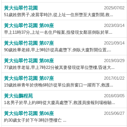
揭
黃大仙翠竹花園
2025/07/02
51歲姓鄧男子,凌晨零時許,從上址一住所墮至大廈對開,救...
地
黃大仙翠竹花園 第09座
2023/03/14
產
早上11時37分,上址一名住戶報案,指發現女鄰居倒臥於單...
博
客
黃大仙翠竹花園 第07座
2021/09/14
90歲姓畢老婦,早上9時許從高處墮下,倒臥大廈對開位置,...
地
黃大仙翠竹花園 第08座
2019/03/29
產
77歲姓李老翁,早上7時22分被其妻發現從單位墮樓,昏迷大...
新
聞
黃大仙翠竹花園 第07座
2017/01/22
19歲姓林青年於傍晚6時許從單位廁所窗口一躍而下,救護...
數
黃大仙鵬程苑
據
2016/03/05
1名男子於早上約8時從大廈高處墮下,救護員接報到場檢驗...
公
佈
黃大仙翠竹花園 第06座
2015/06/27
約30歲女子於下午3時許墮樓亡 ...
置