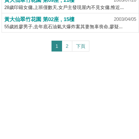
黃大仙翠竹花園 第09座 , 21樓
28歲印籍女傭,上班僅數天,女戶主發現屋內不見女傭,惟近...
黃大仙翠竹花園 第02座 , 15樓
2003/04/05
55歲姓廖男子,去年底石油氣大爆炸案其妻無辜喪命,廖疑...
1
2
下頁