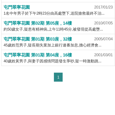
揭
屯門翠寧花園
2017/01/23
1名中年男子於下午2時23分由高處墮下,送院搶救最終不治...
地
屯門翠寧花園 第02期 第05座 , 14樓
2010/07/05
產
約50歲女子,疑患有精神病,上午11時45分,被發現從高處墮...
博
客
屯門翠寧花園 第01期 第03座 , 32樓
2005/07/04
45歲姓范男子,疑長期失業加上銀行連番加息,擔心經濟會...
地
屯門翠寧花園 第01期 第04座 , 16樓
2001/03/01
產
40歲姓黃男子,與妻子因感情問題發生爭吵,疑一時激動跳...
新
聞
1
數
據
公
佈
置