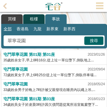
代
理
買樓
租樓
事故
主
頁
全部
香港島
九龍
新界東
新界西
搵
搜尋
樓/
成
屯門翠寧花園 第01期 第01座
交
2023/01/26
35歲姓余女子,早上8時16分,從上址一單位墮下,倒臥地上...
業
屯門翠寧花園
2022/09/04
主
72歲姓黃女子,早上6時25分從上址一單位墮下,倒臥停車場...
放
盤
屯門翠寧花園
2018/05/24
33歲姓余男子於晚上7時許被父親發現在睡房內以繩上吊,...
宅
屯門翠寧花園 第01期 第03座
2018/01/23
谷
34歲姓吳女子於凌晨0時許因欠債問題從寓所浴室氣窗墮下...
按