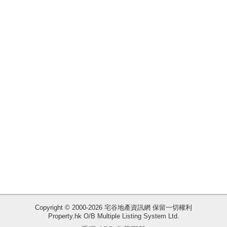
揭
地
產
博
客
地
產
新
聞
數
據
公
佈
收
Copyright © 2000-2026 宅谷地產資訊網 保留一切權利
Property.hk O/B Multiple Listing System Ltd.
藏
置