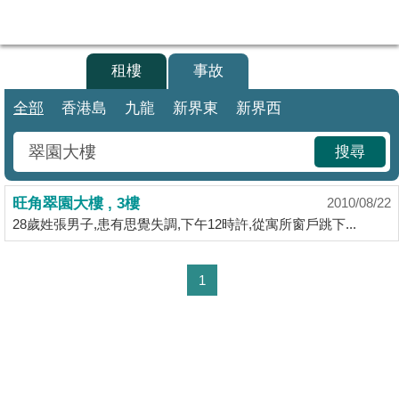
代
理
買樓
租樓
事故
主
頁
全部
香港島
九龍
新界東
新界西
搵
搜尋
樓/
成
旺角翠園大樓 , 3樓
交
2010/08/22
28歲姓張男子,患有思覺失調,下午12時許,從寓所窗戶跳下...
業
主
1
放
盤
宅
谷
按