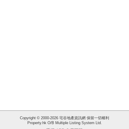
揭
地
產
博
客
地
產
新
聞
數
據
公
佈
收
Copyright © 2000-2026 宅谷地產資訊網 保留一切權利
Property.hk O/B Multiple Listing System Ltd.
藏
置