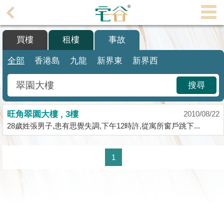
代
理
買樓
租樓
事故
主
頁
全部
香港島
九龍
新界東
新界西
搵
搜尋
樓/
成
旺角翠園大樓 , 3樓
交
2010/08/22
28歲姓張男子,患有思覺失調,下午12時許,從寓所窗戶跳下...
業
主
1
放
盤
宅
谷
按