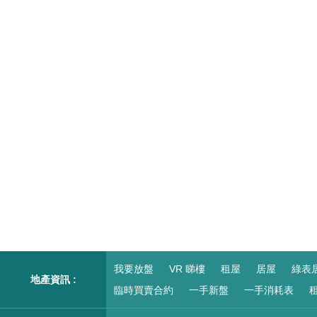
我要放盤
VR 睇樓
租屋
居屋
綠表
地產資訊 :
臨時買賣合約
一手新盤
一手消耗表
租