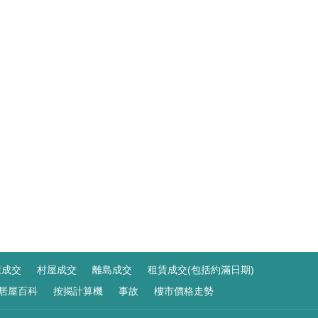
屋成交
村屋成交
離島成交
租賃成交(包括約滿日期)
居屋百科
按揭計算機
事故
樓市價格走勢