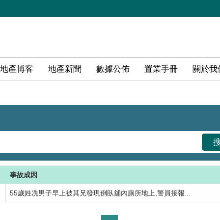
地產博客
地產新聞
數據公佈
置業手冊
關於我
事故成因
55歲姓冼男子早上被其兄發現倒臥舖內廁所地上,警員接報...