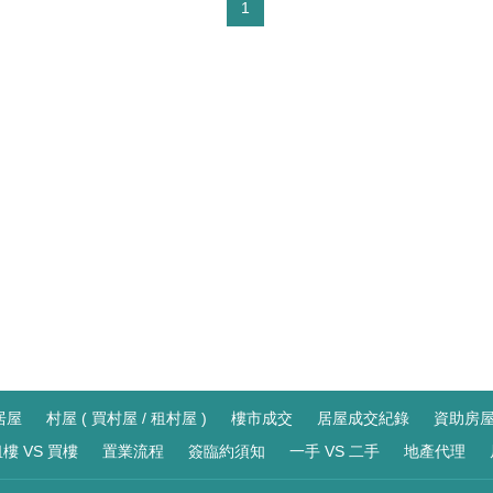
1
居屋
村屋 ( 買村屋 / 租村屋 )
樓市成交
居屋成交紀錄
資助房
樓 VS 買樓
置業流程
簽臨約須知
一手 VS 二手
地產代理