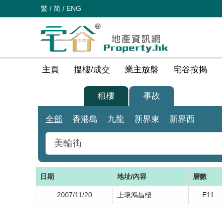
繁
/
简
/
ENG
主頁
搵樓/成交
業主放盤
宅谷按揭
買樓
租樓
事故
全部
香港島
九龍
新界東
新界西
日期
地址/內容
層數
2007/11/20
上環鴻昌樓
E11