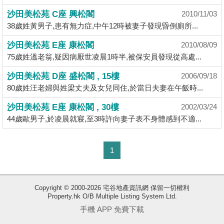
揭
沙田美松苑 C座 興松閣
2010/11/03
38歲姓黃男子,患有無力症,中午12時被妻子發現昏倒廁所...
地
沙田美松苑 E座 康松閣
2010/08/09
產
75歲姓溫老翁,疑因病厭世凌晨1時半,被保安員發現從高處...
博
客
沙田美松苑 D座 盛松閣 , 15樓
2006/09/18
80歲姓汪老婦與姓梁丈夫及女兒同住,於當日夫妻在午飯時...
地
沙田美松苑 E座 康松閣 , 30樓
2002/03/24
產
44歲歐男子,於凌晨就寢,至3時許向妻子表不身體感到不適...
新
聞
收
1
藏
數
樓
據
盤
公
Copyright © 2000-2026 宅谷地產資訊網 保留一切權利
佈
Property.hk O/B Multiple Listing System Ltd.
ENG
繁
简
手機 APP 免費下載
體
体
置