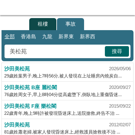
代
理
買樓
租樓
事故
主
頁
全部
香港島
九龍
新界東
新界西
搵
搜尋
樓/
成
沙田美松苑
交
2026/05/06
29歲姓葉男子,晚上7時56分,被人發現在上址睡房內燒炭自...
業
沙田美松苑 B座 麗松閣
2020/09/27
主
76歲姓周女子,早上8時04分從高處墮下,倒臥地上重傷昏迷...
放
盤
沙田美松苑 F座 樂松閣
2015/09/22
22歲青年,晚上9時許被發現昏迷床上,送院搶救,終告不治 ...
宅
沙田美松苑
2012/02/07
谷
81歲姓蕭老婦,被家人發現昏迷床上,經救護員搶救後不治 ...
按