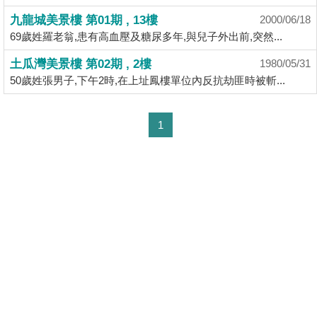
揭
九龍城美景樓 第01期 , 13樓
2000/06/18
69歲姓羅老翁,患有高血壓及糖尿多年,與兒子外出前,突然...
地
土瓜灣美景樓 第02期 , 2樓
1980/05/31
產
50歲姓張男子,下午2時,在上址鳳樓單位內反抗劫匪時被斬...
博
客
1
地
產
新
聞
數
據
公
佈
置