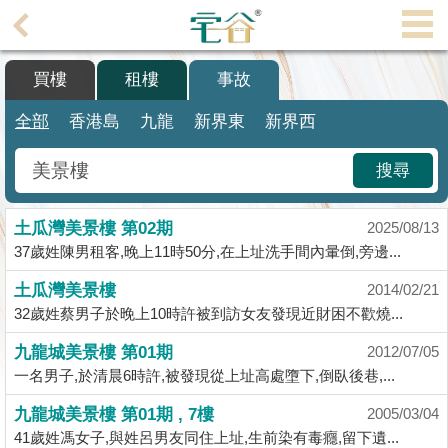
代
理
買樓
租樓
事故
主
頁
全部
香港島
九龍
新界東
新界西
搵
搜尋
樓/
成
土瓜灣美景樓 第02期
交
2025/08/13
37歲姓陳男租客,晚上11時50分,在上址洗手間內暈倒,旁邊...
業
土瓜灣美景樓
2014/02/21
主
32歲姓蔡男子於晚上10時許被到訪女友發現近財困不歡燒...
放
盤
九龍城美景樓 第01期
2012/07/05
一名男子,於清晨6時許,被發現從上址高處墮下,倒臥後巷,...
宅
九龍城美景樓 第01期 , 7樓
2005/03/04
谷
41歲姓馮女子,與姓呂男友同住上址,生前染有毒癮,留下遺...
按