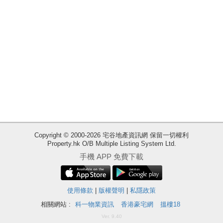
業
手
冊
關
於
我
們
Copyright © 2000-2026 宅谷地產資訊網 保留一切權利
Property.hk O/B Multiple Listing System Ltd.
收
手機 APP 免費下載
藏
樓
盤
使用條款
|
版權聲明
|
私隱政策
相關網站 :
科一物業資訊
香港豪宅網
搵樓18
ENG
繁
简
Ver. 9.40
體
体