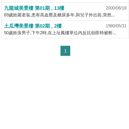
揭
九龍城美景樓 第01期 , 13樓
2000/06/18
69歲姓羅老翁,患有高血壓及糖尿多年,與兒子外出前,突然...
地
土瓜灣美景樓 第02期 , 2樓
1980/05/31
產
50歲姓張男子,下午2時,在上址鳳樓單位內反抗劫匪時被斬...
博
客
1
地
產
新
聞
數
據
公
佈
置