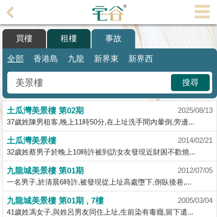
代
理
買樓
租樓
事故
主
頁
全部
香港島
九龍
新界東
新界西
搵
搜尋
樓/
成
土瓜灣美景樓 第02期
交
2025/08/13
37歲姓陳男租客,晚上11時50分,在上址洗手間內暈倒,旁邊...
業
土瓜灣美景樓
2014/02/21
主
32歲姓蔡男子於晚上10時許被到訪女友發現近財困不歡燒...
放
盤
九龍城美景樓 第01期
2012/07/05
一名男子,於清晨6時許,被發現從上址高處墮下,倒臥後巷,...
宅
九龍城美景樓 第01期 , 7樓
2005/03/04
谷
41歲姓馮女子,與姓呂男友同住上址,生前染有毒癮,留下遺...
按