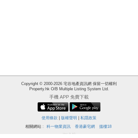
業
手
冊
關
於
我
們
收
Copyright © 2000-2026 宅谷地產資訊網 保留一切權利
Property.hk O/B Multiple Listing System Ltd.
藏
手機 APP 免費下載
樓
盤
ENG
使用條款
|
版權聲明
|
私隱政策
繁
简
體
体
相關網站 :
科一物業資訊
香港豪宅網
搵樓18
Ver. 9.40