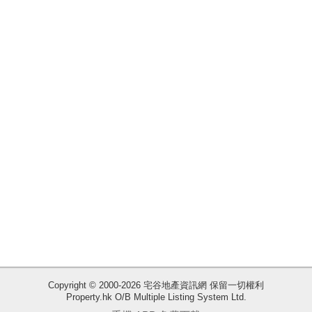
揭
地
產
博
客
地
產
新
聞
數
據
公
佈
Copyright © 2000-2026 宅谷地產資訊網 保留一切權利
Property.hk O/B Multiple Listing System Ltd.
收
置