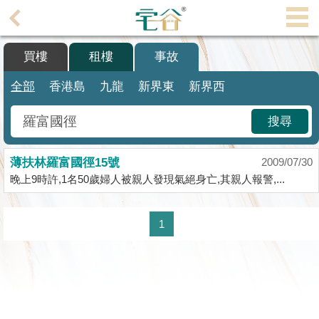
代
理
買樓
租樓
事故
主
頁
全部
香港島
九龍
新界東
新界西
搵
搜尋
樓/
成
薄扶林羅富國徑15號
交
2009/07/30
晚上9時許,1名50歲婦人被親人發現氣絕身亡,其親人報警,...
業
主
1
放
盤
宅
谷
按