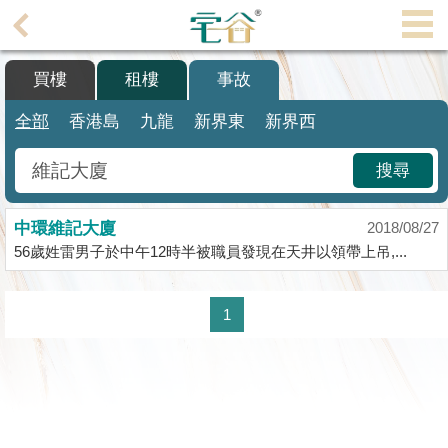
代
理
買樓
租樓
事故
主
頁
全部
香港島
九龍
新界東
新界西
搵
搜尋
樓/
成
中環維記大廈
交
2018/08/27
56歲姓雷男子於中午12時半被職員發現在天井以領帶上吊,...
業
主
1
放
盤
宅
谷
按