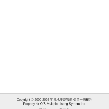
揭
地
產
博
客
地
產
新
聞
數
據
公
佈
收
Copyright © 2000-2026 宅谷地產資訊網 保留一切權利
Property.hk O/B Multiple Listing System Ltd.
藏
置