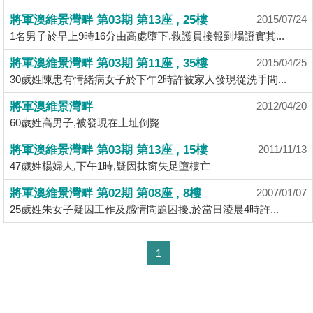
揭
將軍澳維景灣畔 第03期 第13座 , 25樓
2015/07/24
1名男子於早上9時16分由高處墮下,救護員接報到場證實其...
地
將軍澳維景灣畔 第03期 第11座 , 35樓
2015/04/25
產
30歲姓陳患有情緒病女子於下午2時許被家人發現從洗手間...
博
客
將軍澳維景灣畔
2012/04/20
60歲姓高男子,被發現在上址倒斃
地
將軍澳維景灣畔 第03期 第13座 , 15樓
2011/11/13
產
47歲姓楊婦人,下午1時,疑因抹窗失足墮樓亡
新
聞
將軍澳維景灣畔 第02期 第08座 , 8樓
2007/01/07
25歲姓朱女子疑因工作及感情問題困擾,於當日淩晨4時許...
數
據
1
公
佈
收
置