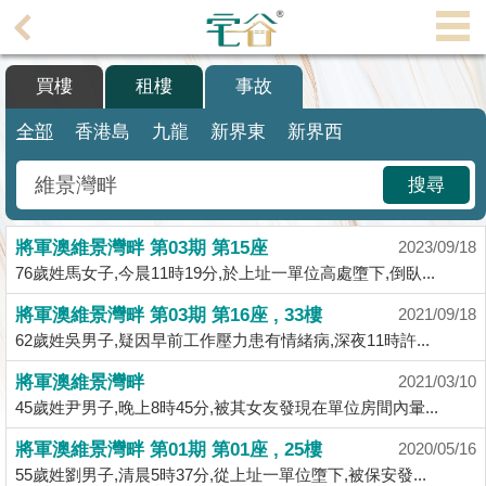
代
理
買樓
租樓
事故
主
頁
全部
香港島
九龍
新界東
新界西
搵
搜尋
樓/
成
將軍澳維景灣畔 第03期 第15座
交
2023/09/18
76歲姓馬女子,今晨11時19分,於上址一單位高處墮下,倒臥...
業
將軍澳維景灣畔 第03期 第16座 , 33樓
2021/09/18
主
62歲姓吳男子,疑因早前工作壓力患有情緒病,深夜11時許...
放
盤
將軍澳維景灣畔
2021/03/10
45歲姓尹男子,晚上8時45分,被其女友發現在單位房間內暈...
宅
將軍澳維景灣畔 第01期 第01座 , 25樓
2020/05/16
谷
55歲姓劉男子,清晨5時37分,從上址一單位墮下,被保安發...
按