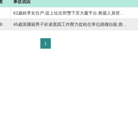
數
事故成因
62歲姓李女住戶,從上址住所墮下至大廈平台,救援人員登...
8
45歲英國籍男子於凌晨因工作壓力從租住單位跳樓自殺,救...
1