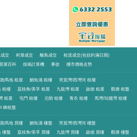
屋成交
村屋成交
離島成交
租賃成交(包括約滿日期)
居屋百科
按揭計算機
事故
樓市價格走勢
/跑馬地 租屋
鰂魚涌 租樓
筲箕灣/西灣河 租樓
 租樓
荔枝角/美孚 租屋
九龍灣 租屋
啟德 租屋
觀塘 租盤
灣 租屋
屯門 租樓
元朗 租樓
青衣 租樓
馬灣/珀麗灣 租樓
R 睇租盤
/跑馬地 買樓
鰂魚涌 樓盤
筲箕灣/西灣河 樓盤
 樓盤
荔枝角/美孚 買樓
九龍灣 買樓
啟德 買樓
觀塘 樓盤