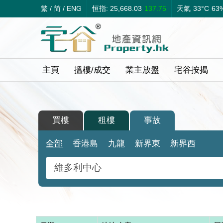
繁
/
简
/
ENG
恒指: 25,668.03
137.75
天氣
33°C
63
主頁
搵樓/成交
業主放盤
宅谷按揭
買樓
租樓
事故
全部
香港島
九龍
新界東
新界西