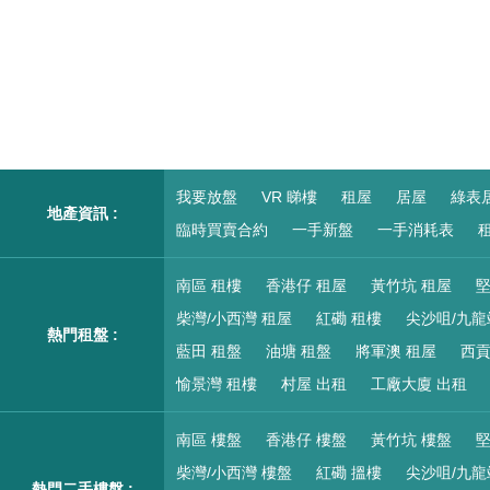
我要放盤
VR 睇樓
租屋
居屋
綠表
地產資訊 :
臨時買賣合約
一手新盤
一手消耗表
租
南區 租樓
香港仔 租屋
黃竹坑 租屋
堅
柴灣/小西灣 租屋
紅磡 租樓
尖沙咀/九龍
熱門租盤 :
藍田 租盤
油塘 租盤
將軍澳 租屋
西貢
愉景灣 租樓
村屋 出租
工廠大廈 出租
南區 樓盤
香港仔 樓盤
黃竹坑 樓盤
堅
柴灣/小西灣 樓盤
紅磡 搵樓
尖沙咀/九龍
熱門二手樓盤 :