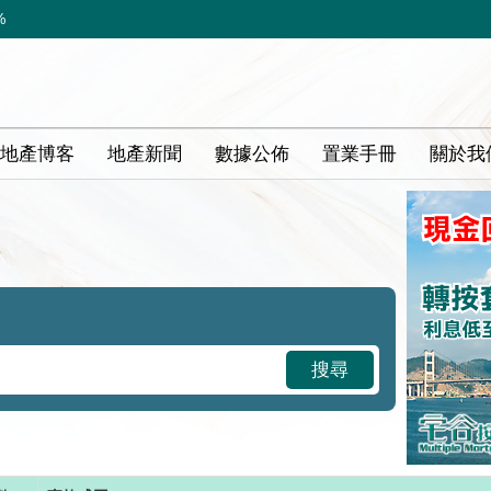
%
地產博客
地產新聞
數據公佈
置業手冊
關於我
搜尋