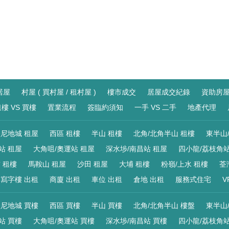
居屋
村屋 ( 買村屋 / 租村屋 )
樓市成交
居屋成交紀錄
資助房
樓 VS 買樓
置業流程
簽臨約須知
一手 VS 二手
地產代理
尼地城 租屋
西區 租樓
半山 租樓
北角/北角半山 租樓
東半山
站 租屋
大角咀/奧運站 租屋
深水埗/南昌站 租屋
四小龍/荔枝角站
 租樓
馬鞍山 租屋
沙田 租屋
大埔 租樓
粉嶺/上水 租樓
荃
寫字樓 出租
商廈 出租
車位 出租
倉地 出租
服務式住宅
V
尼地城 買樓
西區 買樓
半山 買樓
北角/北角半山 樓盤
東半山
站 買樓
大角咀/奧運站 買樓
深水埗/南昌站 買樓
四小龍/荔枝角站