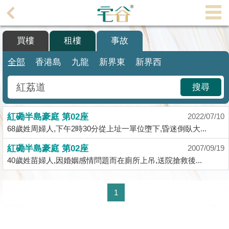
代
理
買樓
租樓
事故
主
頁
全部
香港島
九龍
新界東
新界西
搵
搜尋
樓/
成
紅磡半島豪庭 第02座
交
2022/07/10
68歲姓周婦人,下午2時30分從上址一單位墮下,昏迷倒臥大...
業
紅磡半島豪庭 第02座
2007/09/19
主
40歲姓苗婦人,因婚姻感情問題而在廁所上吊,送院搶救後...
放
盤
1
宅
谷
按