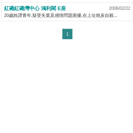
揭
紅磡紅磡灣中心 鴻利閣 E座
2006/02/22
20歲姓譚青年,疑受失業及感情問題困擾,在上址燒炭自殺...
地
產
1
博
客
地
產
新
聞
數
據
公
佈
置