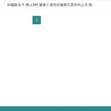
30歲餘女子,晚上8時,被家人發現在服務式居所內上吊,救...
1