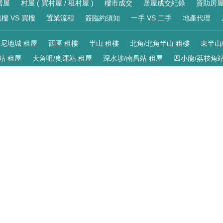
居屋
村屋 ( 買村屋 / 租村屋 )
樓市成交
居屋成交紀錄
資助房
樓 VS 買樓
置業流程
簽臨約須知
一手 VS 二手
地產代理
尼地城 租屋
西區 租樓
半山 租樓
北角/北角半山 租樓
東半山
站 租屋
大角咀/奧運站 租屋
深水埗/南昌站 租屋
四小龍/荔枝角站
 租樓
馬鞍山 租屋
沙田 租屋
大埔 租樓
粉嶺/上水 租樓
荃
寫字樓 出租
商廈 出租
車位 出租
倉地 出租
服務式住宅
V
尼地城 買樓
西區 買樓
半山 買樓
北角/北角半山 樓盤
東半山
站 買樓
大角咀/奧運站 買樓
深水埗/南昌站 買樓
四小龍/荔枝角站
澳 村屋
西貢 村屋
馬鞍山 買樓
沙田 買樓
大埔 樓盤
大埔 
 村屋
青衣 買樓
馬灣/珀麗灣 樓盤
東涌 買樓
愉景灣 買樓
手機 APP 免費下載
相關網站 :
科一物業資訊
香港豪宅網
搵樓18
Ver. 9.40