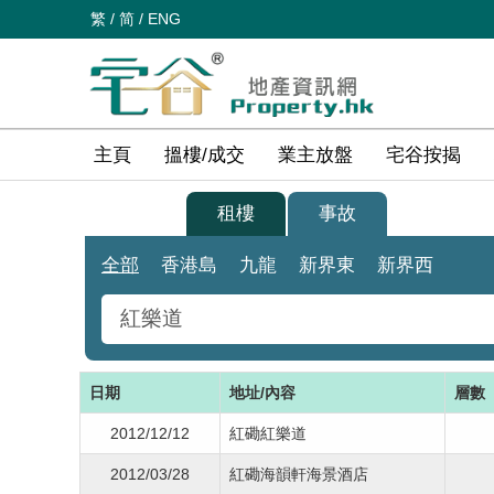
繁
/
简
/
ENG
主頁
搵樓/成交
業主放盤
宅谷按揭
買樓
租樓
事故
全部
香港島
九龍
新界東
新界西
日期
地址/內容
層數
2012/12/12
紅磡紅樂道
2012/03/28
紅磡海韻軒海景酒店