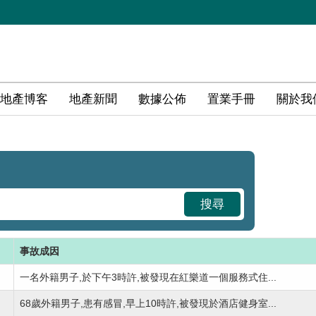
地產博客
地產新聞
數據公佈
置業手冊
關於我
搜尋
事故成因
一名外籍男子,於下午3時許,被發現在紅樂道一個服務式住...
68歲外籍男子,患有感冒,早上10時許,被發現於酒店健身室...