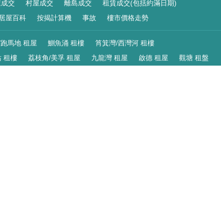
屋成交
村屋成交
離島成交
租賃成交(包括約滿日期)
居屋百科
按揭計算機
事故
樓市價格走勢
/跑馬地 租屋
鰂魚涌 租樓
筲箕灣/西灣河 租樓
 租樓
荔枝角/美孚 租屋
九龍灣 租屋
啟德 租屋
觀塘 租盤
灣 租屋
屯門 租樓
元朗 租樓
青衣 租樓
馬灣/珀麗灣 租樓
R 睇租盤
/跑馬地 買樓
鰂魚涌 樓盤
筲箕灣/西灣河 樓盤
 樓盤
荔枝角/美孚 買樓
九龍灣 買樓
啟德 買樓
觀塘 樓盤
村屋
粉嶺/上水 買樓
粉嶺 村屋
荃灣 買樓
青山公路 買樓
VR 睇樓
一手新盤
使用條款
|
版權聲明
|
私隱政策