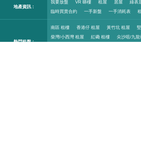
我要放盤
VR 睇樓
租屋
居屋
綠表
地產資訊 :
臨時買賣合約
一手新盤
一手消耗表
租
南區 租樓
香港仔 租屋
黃竹坑 租屋
堅
柴灣/小西灣 租屋
紅磡 租樓
尖沙咀/九龍
熱門租盤 :
藍田 租盤
油塘 租盤
將軍澳 租屋
西貢
愉景灣 租樓
村屋 出租
工廠大廈 出租
南區 樓盤
香港仔 樓盤
黃竹坑 樓盤
堅
柴灣/小西灣 樓盤
紅磡 搵樓
尖沙咀/九龍
熱門二手樓盤 :
藍田 樓盤
油塘 樓盤
將軍澳 買樓
將軍
屯門 買樓
天水圍 樓盤
元朗 樓盤
元朗
Copyright © 2000-2026 宅谷地產資訊網 保留一切權利
Property.hk O/B Multiple Listing System Ltd.