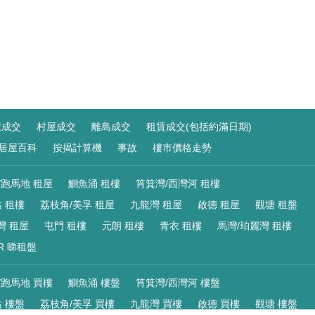
屋成交
村屋成交
離島成交
租賃成交(包括約滿日期)
居屋百科
按揭計算機
事故
樓市價格走勢
/跑馬地 租屋
鰂魚涌 租樓
筲箕灣/西灣河 租樓
 租樓
荔枝角/美孚 租屋
九龍灣 租屋
啟德 租屋
觀塘 租盤
灣 租屋
屯門 租樓
元朗 租樓
青衣 租樓
馬灣/珀麗灣 租樓
R 睇租盤
/跑馬地 買樓
鰂魚涌 樓盤
筲箕灣/西灣河 樓盤
 樓盤
荔枝角/美孚 買樓
九龍灣 買樓
啟德 買樓
觀塘 樓盤