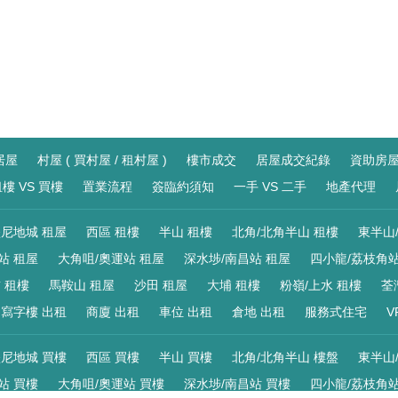
居屋
村屋 ( 買村屋 / 租村屋 )
樓市成交
居屋成交紀錄
資助房
樓 VS 買樓
置業流程
簽臨約須知
一手 VS 二手
地產代理
尼地城 租屋
西區 租樓
半山 租樓
北角/北角半山 租樓
東半山
站 租屋
大角咀/奧運站 租屋
深水埗/南昌站 租屋
四小龍/荔枝角站
 租樓
馬鞍山 租屋
沙田 租屋
大埔 租樓
粉嶺/上水 租樓
荃
寫字樓 出租
商廈 出租
車位 出租
倉地 出租
服務式住宅
V
尼地城 買樓
西區 買樓
半山 買樓
北角/北角半山 樓盤
東半山
站 買樓
大角咀/奧運站 買樓
深水埗/南昌站 買樓
四小龍/荔枝角站