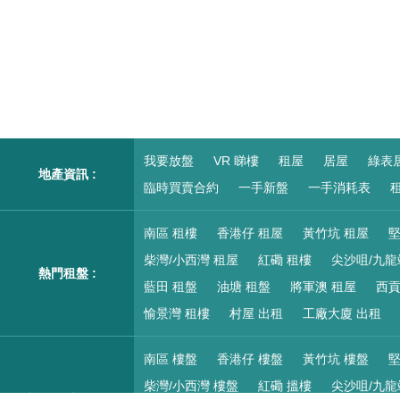
我要放盤
VR 睇樓
租屋
居屋
綠表
地產資訊 :
臨時買賣合約
一手新盤
一手消耗表
租
南區 租樓
香港仔 租屋
黃竹坑 租屋
堅
柴灣/小西灣 租屋
紅磡 租樓
尖沙咀/九龍
熱門租盤 :
藍田 租盤
油塘 租盤
將軍澳 租屋
西貢
愉景灣 租樓
村屋 出租
工廠大廈 出租
南區 樓盤
香港仔 樓盤
黃竹坑 樓盤
堅
柴灣/小西灣 樓盤
紅磡 搵樓
尖沙咀/九龍
熱門二手樓盤 :