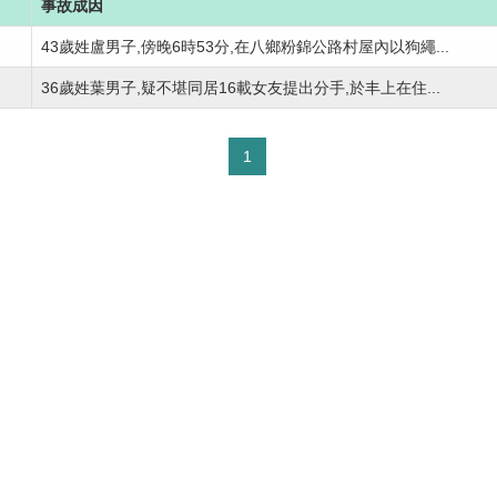
事故成因
43歲姓盧男子,傍晚6時53分,在八鄉粉錦公路村屋內以狗繩...
36歲姓葉男子,疑不堪同居16載女友提出分手,於丰上在住...
1