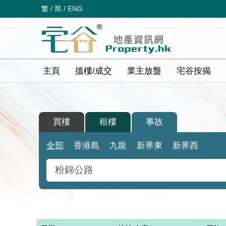
繁
/
简
/
ENG
主頁
搵樓/成交
業主放盤
宅谷按揭
買樓
租樓
事故
全部
香港島
九龍
新界東
新界西